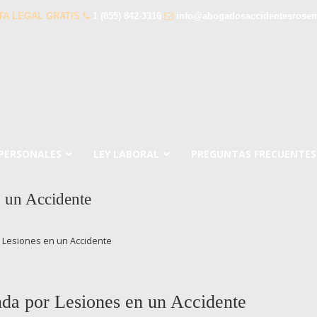
TA LEGAL GRATIS
1 (855) 842-3316
info@abogadosaccidentesrose
 PERSONALES
LEY LABORAL
PREGUNTAS FRECUENTES
 un Accidente
Lesiones en un Accidente
da por Lesiones en un Accidente